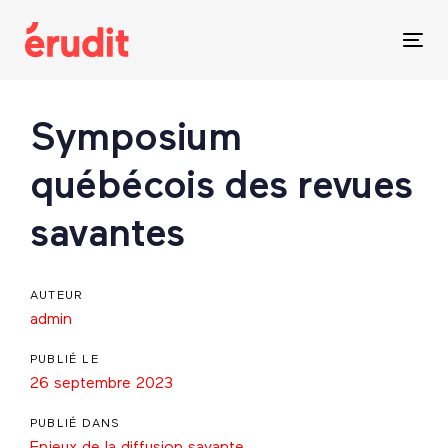
Skip
Skip
links
to
Tog
content
nav
Post
Symposium
navigation
québécois des revues
savantes
AUTEUR
admin
PUBLIÉ LE
26 septembre 2023
PUBLIÉ DANS
Enjeux de la diffusion savante