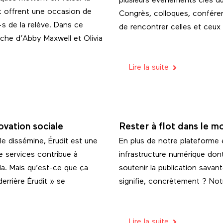
plusieurs événements clés du 
et offrent une occasion de
Congrès, colloques, confére
·s de la relève. Dans ce
de rencontrer celles et ceux q
rche d’Abby Maxwell et Olivia
Lire la suite
novation sociale
Rester à flot dans le 
le dissémine, Érudit est une
En plus de notre plateforme e
e services contribue à
infrastructure numérique don
da. Mais qu’est-ce que ça
soutenir la publication sava
errière Érudit » se
signifie, concrètement ? Notr
Lire la suite