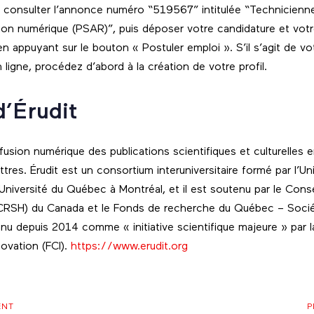
 consulter l’annonce numéro “519567” intitulée “Technicienn
tion numérique (PSAR)”, puis déposer votre candidature et votr
en appuyant sur le bouton « Postuler emploi ». S’il s’agit de v
igne, procédez d’abord à la création de votre profil.
d’Érudit
 diffusion numérique des publications scientifiques et culturelle
ettres. Érudit est un consortium interuniversitaire formé par l’U
 l’Université du Québec à Montréal, et il est soutenu par le Con
CRSH) du Canada et le Fonds de recherche du Québec – Sociét
nnu depuis 2014 comme « initiative scientifique majeure » par 
novation (FCI).
https://www.erudit.org
Prochain
ENT
P