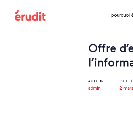
Skip
Skip
links
to
pourquoi é
content
Post
Offre d’
navigation
l’inform
AUTEUR
PUBLI
admin
2 mar