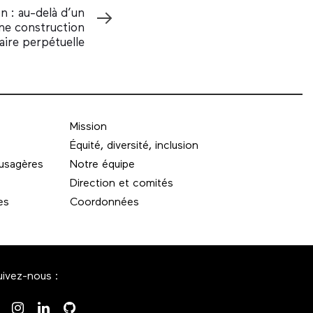
on : au-delà d’un
ne construction
taire perpétuelle
Mission
Équité, diversité, inclusion
 usagères
Notre équipe
Direction et comités
es
Coordonnées
uivez-nous :