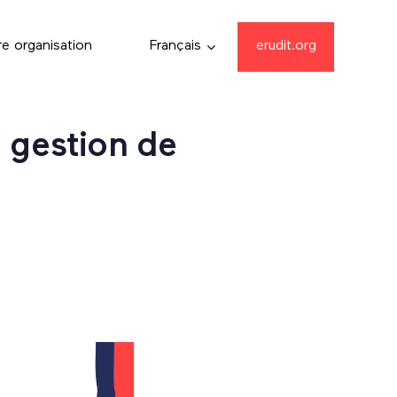
re organisation
Français
erudit.org
 gestion de