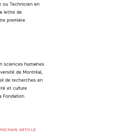
e ou Technicien en
e lettre de
otre première
s en sciences humaines
niversité de Montréal,
seil de recherches en
é et culture
la Fondation
ROCHAIN ARTICLE