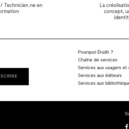
Article
 / Technicien.ne en
La créolisati
formation
concept, u
identi
Pourquoi Érudit ?
Chaîne de services
Services aux usagers et
Services aux éditeurs
NSCRIRE
Services aux bibliothèqu
S