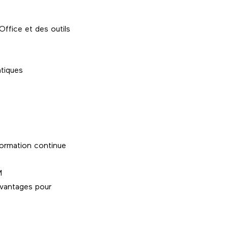
Office et des outils
atiques
 formation continue
M
 avantages pour