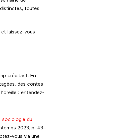
 semaine de
distinctes, toutes
et laissez-vous
mp crépitant. En
artagées, des contes
l’oreille : entendez-
 sociologie du
intemps 2023, p. 43–
ectez-vous via une