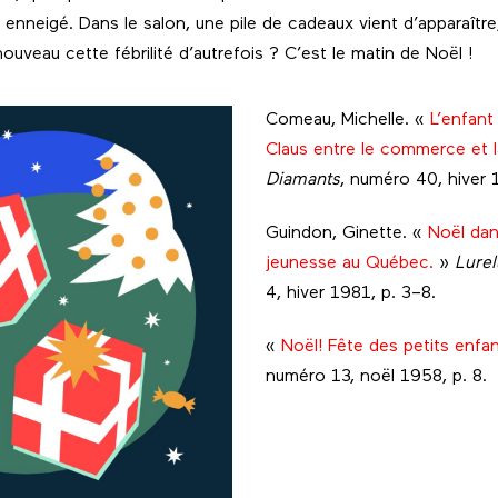
 enneigé. Dans le salon, une pile de cadeaux vient d’apparaît
uveau cette fébrilité d’autrefois ? C’est le matin de Noël !
Comeau, Michelle. «
L’enfant
Claus entre le commerce et l
Diamants
, numéro 40, hiver 
Guindon, Ginette. «
Noël dans
jeunesse au Québec.
»
Lurel
4, hiver 1981, p. 3–8.
«
Noël! Fête des petits enfan
numéro 13, noël 1958, p. 8.