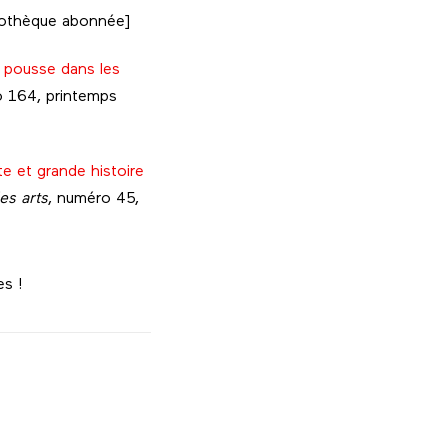
iothèque abonnée]
t pousse dans les
o 164, printemps
te et grande histoire
es arts
, numéro 45,
s !