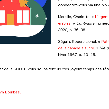
connectez-vous via une bibl
Mercille, Charlotte. «
L’argen
érables.
»
Continuité
, numér
2020, p. 36–38.
Séguin, Robert-Lionel. «
Peti
de la cabane à sucre.
»
Vie d
hiver 1967, p. 40–45.
 et de la SODEP vous souhaitent un très joyeux temps des fête
am Bourbeau