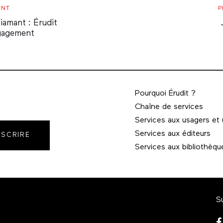
P
ENT
P
A
diamant : Érudit
gagement
Pourquoi Érudit ?
Chaîne de services
Services aux usagers et
Services aux éditeurs
NSCRIRE
Services aux bibliothèqu
S