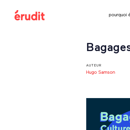
Skip
Skip
links
to
pourquoi é
content
Post
Bagages 
navigation
AUTEUR
Hugo Samson