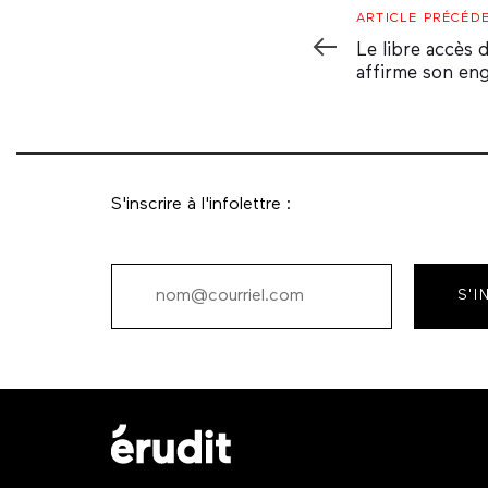
Article
ARTICLE PRÉCÉD
Précédent
Le libre accès 
affirme son en
S'inscrire à l'infolettre :
S'I