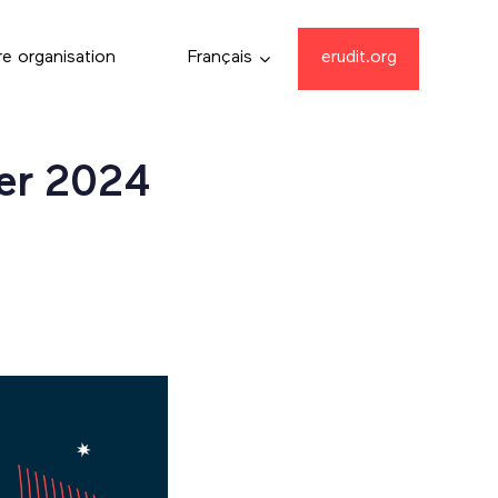
re organisation
Français
erudit.org
ver 2024