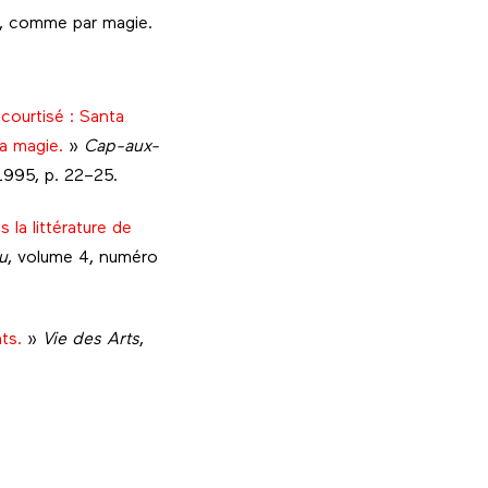
re, comme par magie.
 courtisé : Santa
a magie.
»
Cap-aux-
1995, p. 22–25.
 la littérature de
u
, volume 4, numéro
ts.
»
Vie des Arts
,