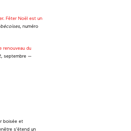
ler. Fêter Noël est un
ébécoises
, numéro
le renouveau du
2, septembre —
r boisée et
fenêtre s’étend un