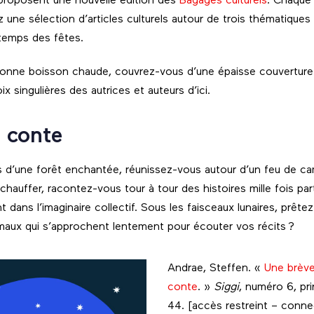
roposent une nouvelle édition des
Bagages culturels
. Chaque
ne sélection d’articles culturels autour de trois thématiques 
 temps des fêtes.
onne boisson chaude, couvrez-vous d’une épaisse couverture 
ix singulières des autrices et auteurs d’ici.
 conte
 d’une forêt enchantée, réunissez-vous autour d’un feu de ca
chauffer, racontez-vous tour à tour des histoires mille fois p
dans l’imaginaire collectif. Sous les faisceaux lunaires, prêtez 
maux qui s’approchent lentement pour écouter vos récits ?
Andrae, Steffen. «
Une brève
conte
. »
Siggi
, numéro 6, pr
44. [accès restreint – conn