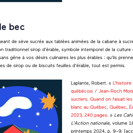
le bec
geant de sève sucrée aux tablées animées de la cabane à sucr
on traditionnel sirop d’érable, symbole intemporel de la cultur
sans gêne à vos désirs culinaires les plus érables : qu’ils prenn
es de sirop ou de biscuits feuilles d’érable, tout est permis.
Laplante, Robert. «
L’histoire
québécois / Jean-Roch Morin
sucriers. Quand on faisait les
blanc au Québec, Québec, Éd
2023, 240 pages.
»
Les Cahi
L’Action nationale
, volume 1
printemps 2024, p. 9–9. [acc