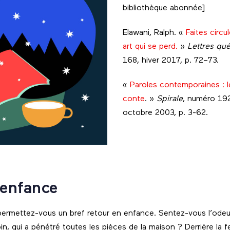
bibliothèque abonnée]
Elawani, Ralph. «
Faites circu
art qui se perd.
»
Lettres qu
168, hiver 2017, p. 72–73.
«
Paroles contemporaines : 
conte
. »
Spirale
, numéro 19
octobre 2003, p. 3-62.
 enfance
permettez-vous un bref retour en enfance. Sentez-vous l’odeu
n, qui a pénétré toutes les pièces de la maison ? Derrière la 