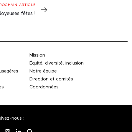
rochain
ROCHAIN ARTICLE
rticle
Joyeuses fêtes !
Mission
Équité, diversité, inclusion
 usagères
Notre équipe
Direction et comités
es
Coordonnées
uivez-nous :