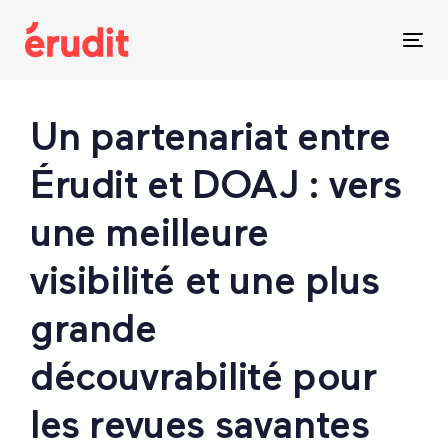
Skip
Skip
links
to
Tog
content
nav
Post
Un partenariat entre
navigation
Érudit et DOAJ : vers
une meilleure
visibilité et une plus
grande
découvrabilité pour
les revues savantes