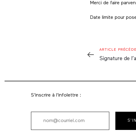
Merci de faire parven
Date limite pour pose
Article
ARTICLE PRÉCÉD
Précédent
Signature de l’
S'inscrire à l'infolettre :
S'I