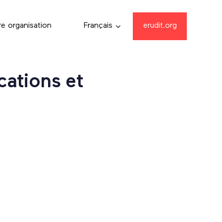
re organisation
Français
erudit.org
cations et