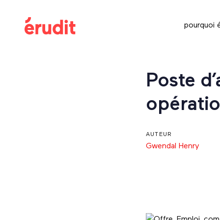
Skip
Skip
links
to
pourquoi é
content
Post
Poste d’
navigation
opérati
AUTEUR
Gwendal Henry