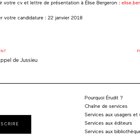
ir votre cv et lettre de présentation à Élise Bergeron :
elise.b
r votre candidature : 22 janvier 2018
P
ENT
P
A
appel de Jussieu
Pourquoi Érudit ?
Chaîne de services
Services aux usagers et
Services aux éditeurs
NSCRIRE
Services aux bibliothèqu