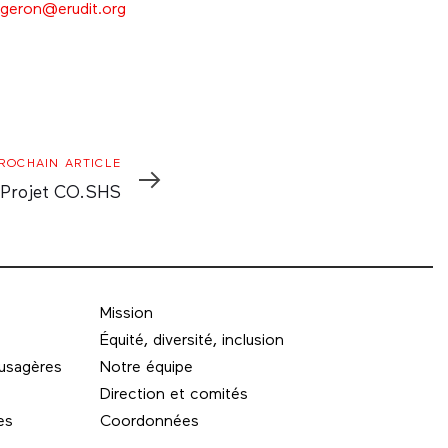
ergeron@erudit.org
rochain
ROCHAIN ARTICLE
rticle
Projet CO.SHS
Mission
Équité, diversité, inclusion
 usagères
Notre équipe
Direction et comités
es
Coordonnées