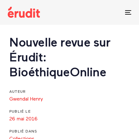
Skip
Skip
links
to
Tog
content
nav
Post
Nouvelle revue sur
navigation
Érudit:
BioéthiqueOnline
AUTEUR
Gwendal Henry
PUBLIÉ LE
26 mai 2016
PUBLIÉ DANS
Collections