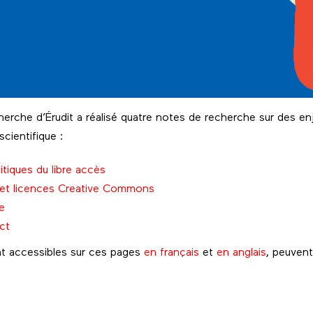
herche d’Érudit a réalisé quatre notes de recherche sur des en
scientifique :
itiques du libre accès
r et licences Creative Commons
e
ct
t accessibles sur ces pages
en français
et
en anglais
, peuvent