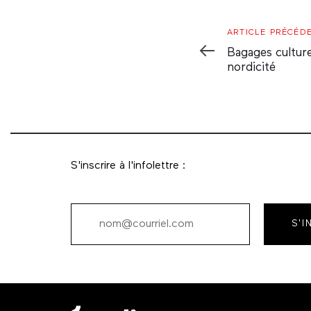
Article
ARTICLE PRÉCÉD
Précédent
Bagages culture
nordicité
S'inscrire à l'infolettre :
S'I