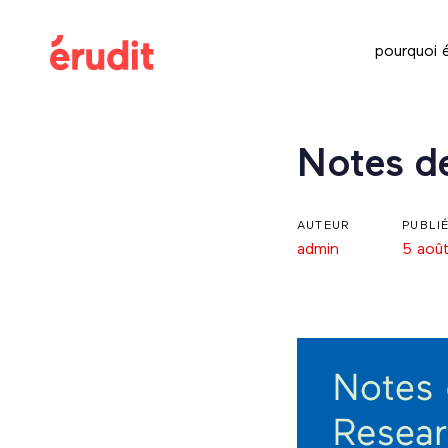
Skip
Skip
links
to
pourquoi é
content
Post
Notes d
navigation
AUTEUR
PUBLI
admin
5 aoû