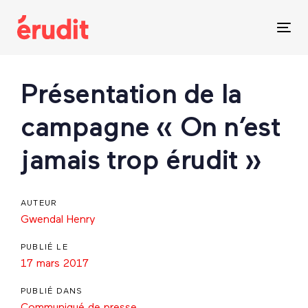
Skip
Skip
links
to
Tog
content
nav
Post
Présentation de la
navigation
campagne « On n’est
jamais trop érudit »
AUTEUR
Gwendal Henry
PUBLIÉ LE
17 mars 2017
PUBLIÉ DANS
Communiqué de presse