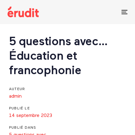
Skip
Skip
links
to
Tog
content
nav
Post
5 questions avec…
navigation
Éducation et
francophonie
AUTEUR
admin
PUBLIÉ LE
14 septembre 2023
PUBLIÉ DANS
5 questions avec...