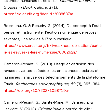
sciences humaines et sociales.
Mémoires du livre /
Studies in Book Culture
,
1
(1).
https://id.erudit.org/iderudit/038637ar
Boismenu, G. & Beaudry G. (2014), Du concept à l’outil :
penser et instrumenter l’édition numérique de revues
savantes, Les revues à l’ère numérique.
https://www.erudit.org/fr/livres/hors-collection/partie-
iii-les-revues-a-lere-numerique/000262li/
Cameron-Pesant, S. (2018). Usage et diffusion des
revues savantes québécoises en sciences sociales et
humaines : analyse des téléchargements de la plateforme
Érudit.
Recherches sociographiques
,
59
(3), 365–384.
https://doi.org/10.7202/1058719ar
Cameron-Pesant, S., Sainte-Marie, M., Jansen, Y. &
Larivière, V. (2018).
Criminologie
à portée de clic :