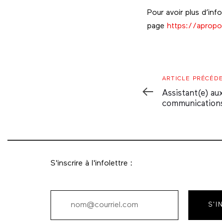
Pour avoir plus d’inf
page
https://apropo
Article
ARTICLE PRÉCÉD
Précédent
Assistant(e) au
communication
S'inscrire à l'infolettre :
S'I