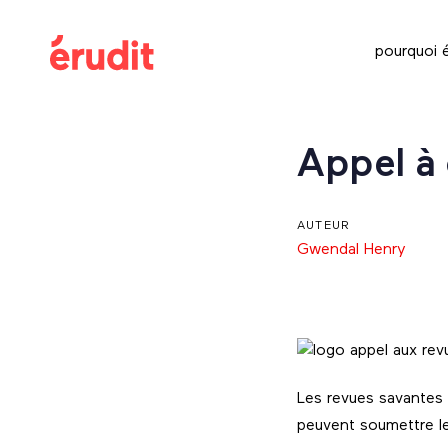
Skip
Skip
links
to
pourquoi é
content
Post
Appel à 
navigation
AUTEUR
Gwendal Henry
Les revues savantes c
peuvent soumettre le