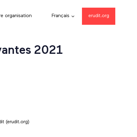
re organisation
Français
erudit.org
vantes 2021
t (erudit.org)