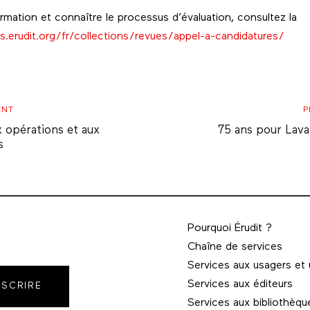
ormation et connaître le processus d’évaluation, consultez la
s.erudit.org/fr/collections/revues/appel-a-candidatures/
Prochain
ENT
P
Article
x opérations et aux
75 ans pour Lava
s
Pourquoi Érudit ?
Chaîne de services
Services aux usagers et
Services aux éditeurs
NSCRIRE
Services aux bibliothèqu