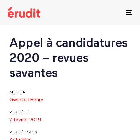
Skip
Skip
links
to
Tog
content
nav
Post
Appel à candidatures
navigation
2020 – revues
savantes
AUTEUR
Gwendal Henry
PUBLIÉ LE
7 février 2019
PUBLIÉ DANS
Actualités