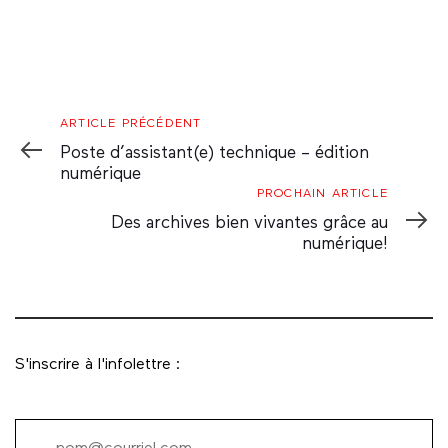
Article
ARTICLE PRÉCÉDENT
Précédent
Poste d’assistant(e) technique – édition
numérique
Prochain
PROCHAIN ARTICLE
Article
Des archives bien vivantes grâce au
numérique!
S'inscrire à l'infolettre :