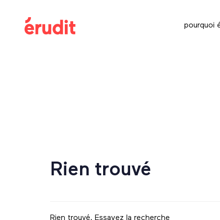
Skip
Skip
links
to
pourquoi é
content
Rechercher :
Rien trouvé
Rien trouvé. Essayez la recherche